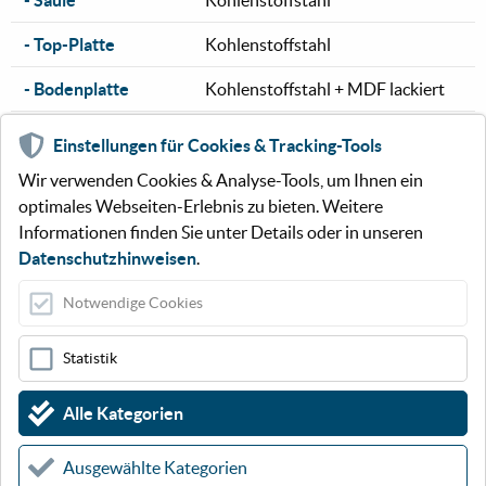
- Säule
Kohlenstoffstahl
- Top-Platte
Kohlenstoffstahl
- Bodenplatte
Kohlenstoffstahl + MDF lackiert
- Spikes
Gehärteter Kohlenstoffstahl
Einstellungen für Cookies & Tracking-Tools
Wir verwenden Cookies & Analyse-Tools, um Ihnen ein
Oberfläche
Schwarz lackiert
optimales Webseiten-Erlebnis zu bieten. Weitere
Informationen finden Sie unter Details oder in unseren
Verpackungseinheit
1 Paar
Datenschutzhinweisen
.
Gewicht
13,3 kg pro Stück
Notwendige Cookies
Bruttogewicht
28,6 kg pro Karton
Statistik
Verpackungsmaße
705 × 430 × 190 mm
Alle Kategorien
Zubehör
Gummifüße
Ausgewählte Kategorien