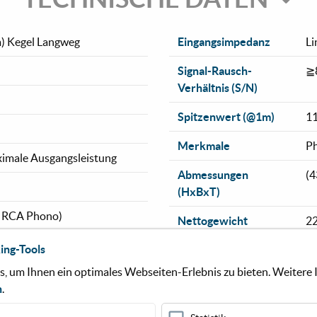
) Kegel Langweg
Eingangsimpedanz
Li
Signal-Rausch-
≧
Verhältnis (S/N)
Spitzenwert (@1m)
1
Merkmale
Ph
imale Ausgangsleistung
Abmessungen
(4
(HxBxT)
x RCA Phono)
Nettogewicht
22
e (RCA Phono)
ing-Tools
Oberflächen
Pe
Ho
 um Ihnen ein optimales Webseiten-Erlebnis zu bieten. Weitere I
n
.