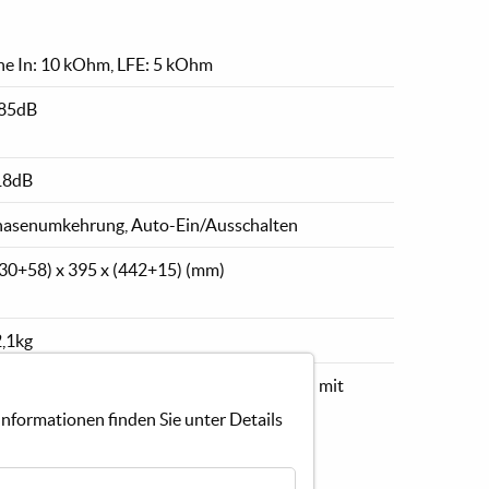
ne In: 10 kOhm, LFE: 5 kOhm
85dB
18dB
asenumkehrung, Auto-Ein/Ausschalten
30+58) x 395 x (442+15) (mm)
,1kg
rlmutt/Weißes Sandex/Schwarzholz Vinyl mit
chglanz-Schallwand
nformationen finden Sie unter Details